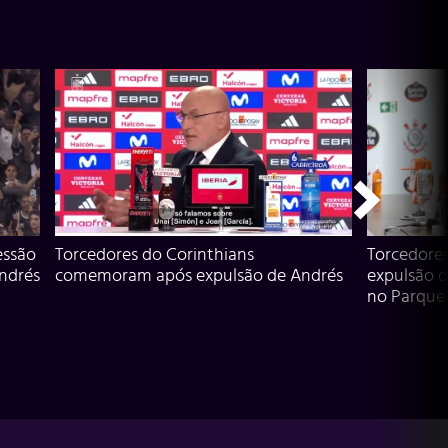
essão
Torcedores do Corinthians
Torcedore
Andrés
comemoram após expulsão de Andrés
expulsão d
no Parque