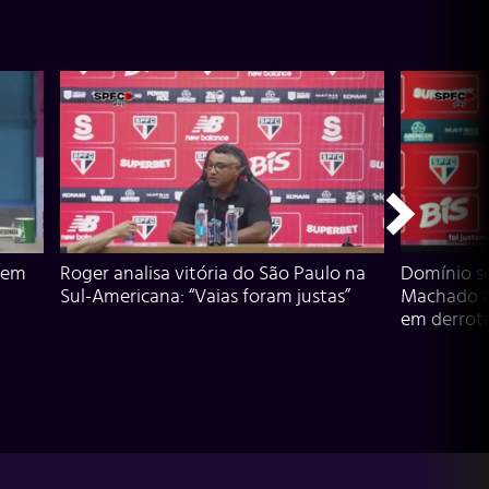
 em
Roger analisa vitória do São Paulo na
Domínio s
Sul-Americana: “Vaias foram justas”
Machado an
em derrota