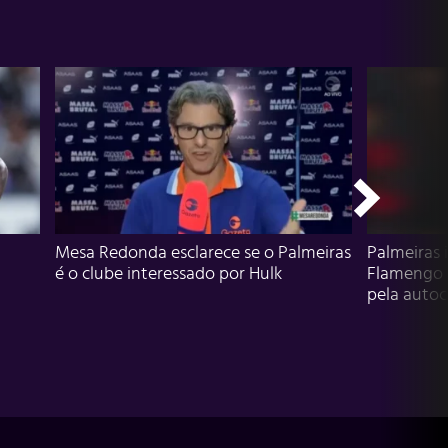
Mesa Redonda esclarece se o Palmeiras
Palmeiras 
é o clube interessado por Hulk
Flamengo 
pela autocr