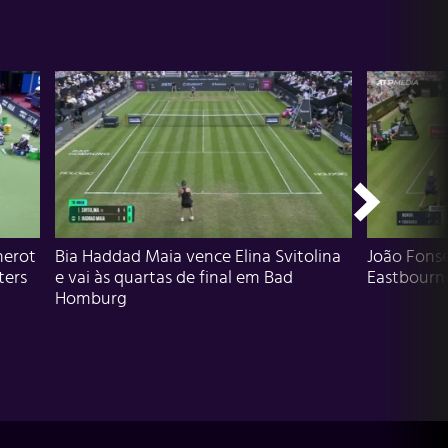
herot
Bia Haddad Maia vence Elina Svitolina
João Fons
ters
e vai às quartas de final em Bad
Eastbourn
Homburg