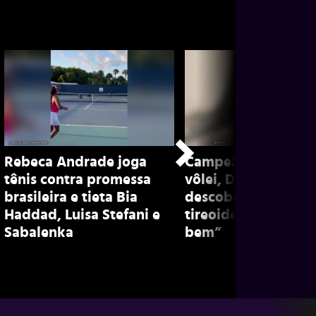
Rebeca Andrade joga
Campeã olímpica d
tênis contra promessa
vôlei, Dani Lins rev
brasileira e tieta Bia
descoberta de nódu
Haddad, Luisa Stefani e
tireoide e explica: 
Sabalenka
bem”