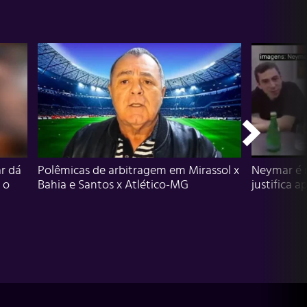
r dá
Polêmicas de arbitragem em Mirassol x
Neymar é 
 o
Bahia e Santos x Atlético-MG
justifica a