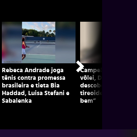
Rebeca Andrade joga
Campeã olímpica d
tênis contra promessa
vôlei, Dani Lins rev
brasileira e tieta Bia
descoberta de nódu
Haddad, Luisa Stefani e
tireoide e explica: 
Sabalenka
bem”