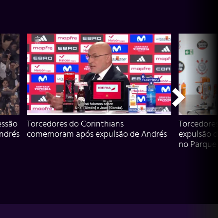
essão
Torcedores do Corinthians
Torcedore
Andrés
comemoram após expulsão de Andrés
expulsão d
no Parque