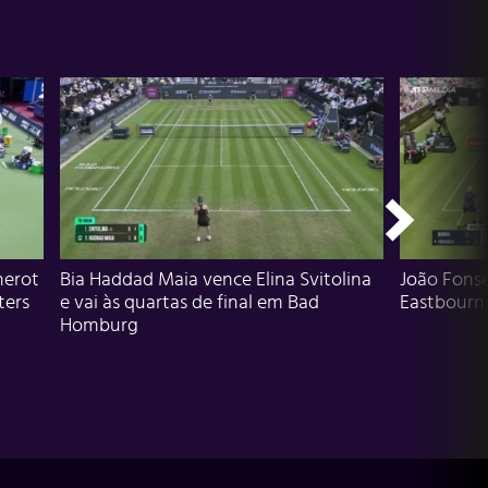
herot
Bia Haddad Maia vence Elina Svitolina
João Fons
ters
e vai às quartas de final em Bad
Eastbourn
Homburg