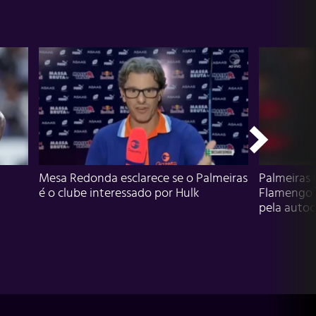
Mesa Redonda esclarece se o Palmeiras
Palmeiras 
é o clube interessado por Hulk
Flamengo 
pela autocr