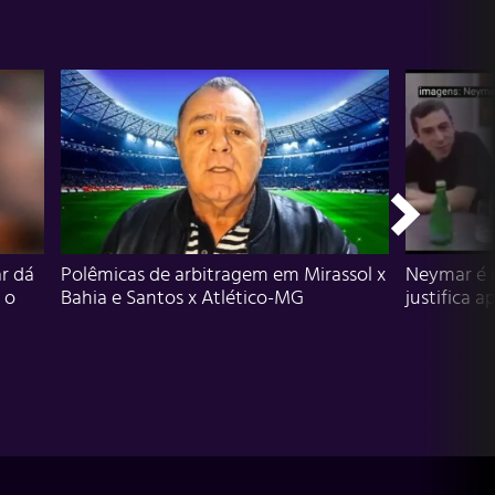
r dá
Polêmicas de arbitragem em Mirassol x
Neymar é 
 o
Bahia e Santos x Atlético-MG
justifica a