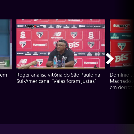
 em
Roger analisa vitória do São Paulo na
Domínio s
Sul-Americana: “Vaias foram justas”
Machado an
em derrota