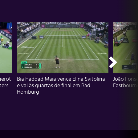
herot
Bia Haddad Maia vence Elina Svitolina
João Fons
ters
e vai às quartas de final em Bad
Eastbourn
Homburg