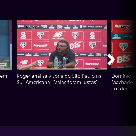
 em
Roger analisa vitória do São Paulo na
Domínio s
Sul-Americana: “Vaias foram justas”
Machado an
em derrota