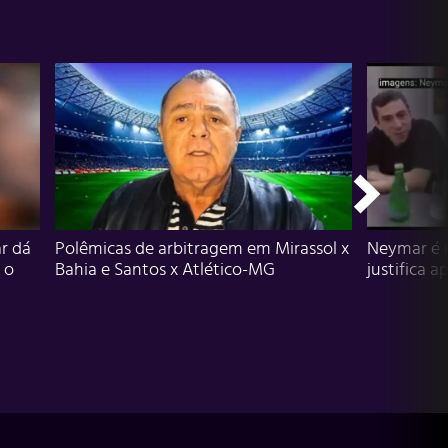
r dá
Polêmicas de arbitragem em Mirassol x
Neymar é 
 o
Bahia e Santos x Atlético-MG
justifica a