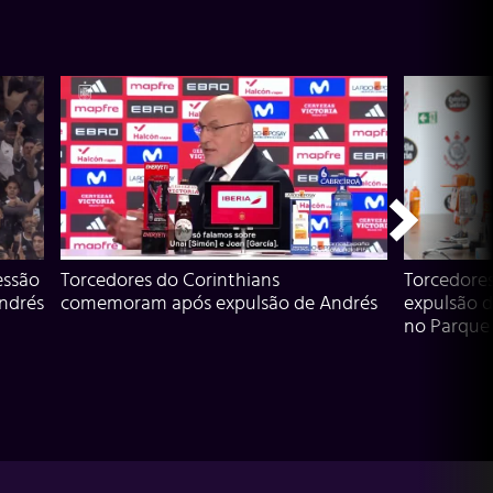
essão
Torcedores do Corinthians
Torcedore
Andrés
comemoram após expulsão de Andrés
expulsão d
no Parque