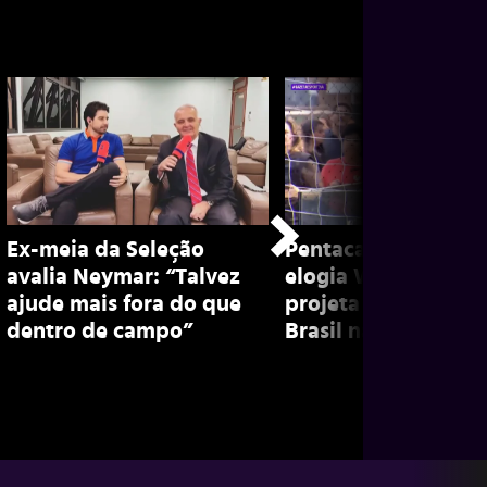
Ex-meia da Seleção
Pentacampeão, Did
avalia Neymar: “Talvez
elogia Weverton e
ajude mais fora do que
projeta participaçã
dentro de campo”
Brasil na Copa