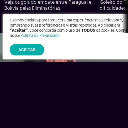
Veja os gols do empate entre Paraguai e
Goleiro do Fl
Bolívia pelas Eliminatórias
dificuldades
Usamos cookies para fornecer uma experiência mais relevante,
lembrando suas preferências e visitas repetidas. Ao clicar em
“Aceitar”
, você concorda com o uso de
TODOS
os cookies. Conhe
nossa
Política de Privacidade
.
ACEITAR
Ex-Corinthians, Zenon e Bernardo dizem o que time precisa
para virar contra o Inter