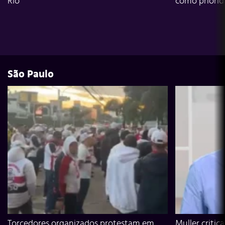
Rio
como priori
São Paulo
Torcedores organizados protestam em
Muller critic