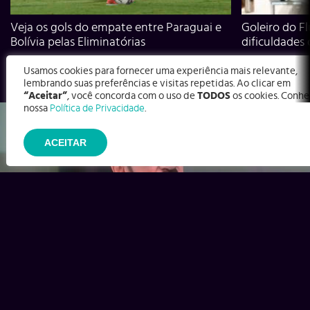
Veja os gols do empate entre Paraguai e
Goleiro do Fl
Bolívia pelas Eliminatórias
dificuldades
Usamos cookies para fornecer uma experiência mais relevante,
lembrando suas preferências e visitas repetidas. Ao clicar em
“Aceitar”
, você concorda com o uso de
TODOS
os cookies. Conhe
nossa
Política de Privacidade
.
ACEITAR
Ex-Corinthians, Zenon e Bernardo dizem o que time precisa
para virar contra o Inter