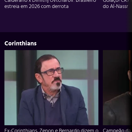
Calderano x Dimitrij Ovtcharov: brasileiro
Golaço! CR7 
estreia em 2026 com derrota
do Al-Nassr
Corinthians
Ex-Corinthians, Zenon e Bernardo dizem o
Campeão da L