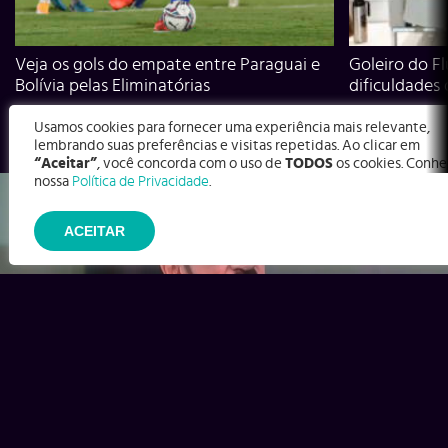
Veja os gols do empate entre Paraguai e
Goleiro do Fl
Bolívia pelas Eliminatórias
dificuldades
Usamos cookies para fornecer uma experiência mais relevante,
lembrando suas preferências e visitas repetidas. Ao clicar em
“Aceitar”
, você concorda com o uso de
TODOS
os cookies. Conhe
nossa
Política de Privacidade
.
ACEITAR
Ex-Corinthians, Zenon e Bernardo dizem o que time precisa
para virar contra o Inter