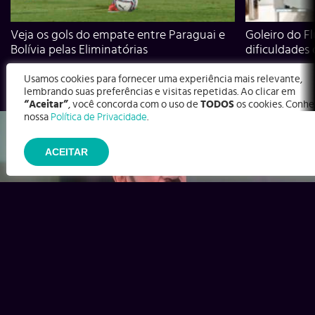
Veja os gols do empate entre Paraguai e
Goleiro do Fl
Bolívia pelas Eliminatórias
dificuldades
Usamos cookies para fornecer uma experiência mais relevante,
lembrando suas preferências e visitas repetidas. Ao clicar em
“Aceitar”
, você concorda com o uso de
TODOS
os cookies. Conhe
nossa
Política de Privacidade
.
ACEITAR
Ex-Corinthians, Zenon e Bernardo dizem o que time precisa
para virar contra o Inter