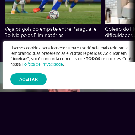
Veja os gols do empate entre Paraguai e
Goleiro do Fl
Bolívia pelas Eliminatórias
dificuldades
Usamos cookies para fornecer uma experiência mais relevante,
lembrando suas preferências e visitas repetidas. Ao clicar em
“Aceitar”
, você concorda com o uso de
TODOS
os cookies. Conhe
nossa
Política de Privacidade
.
ACEITAR
Ex-Corinthians, Zenon e Bernardo dizem o que time precisa