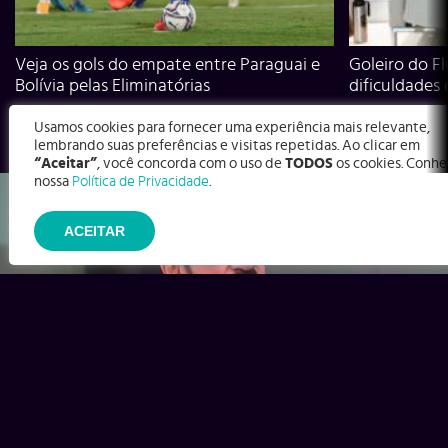
Veja os gols do empate entre Paraguai e
Goleiro do Fl
Bolívia pelas Eliminatórias
dificuldades
Usamos cookies para fornecer uma experiência mais relevante,
lembrando suas preferências e visitas repetidas. Ao clicar em
“Aceitar”
, você concorda com o uso de
TODOS
os cookies. Conhe
nossa
Política de Privacidade
.
ACEITAR
Ex-Corinthians, Zenon e Bernardo dizem o que time precisa
para virar contra o Inter