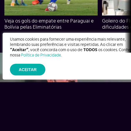
Veja os gols do empate entre Paraguai e
Goleiro do Fl
Bolívia pelas Eliminatórias
dificuldades
Usamos cookies para fornecer uma experiência mais relevante,
lembrando suas preferências e visitas repetidas. Ao clicar em
“Aceitar”
, você concorda com o uso de
TODOS
os cookies. Conhe
nossa
Política de Privacidade
.
ACEITAR
Ex-Corinthians, Zenon e Bernardo dizem o que time precisa
para virar contra o Inter