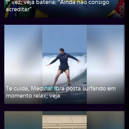
1ª vez; veja bateria: “Ainda não consigo
acreditar”
Te cuida, Medina! Ibra posta surfando em
momento relax; veja