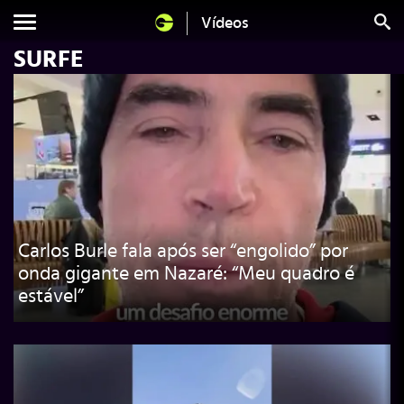
Vídeos
SURFE
Carlos Burle fala após ser “engolido” por
onda gigante em Nazaré: “Meu quadro é
estável”