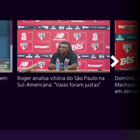
 em
Roger analisa vitória do São Paulo na
Domínio s
Sul-Americana: “Vaias foram justas”
Machado an
em derrota