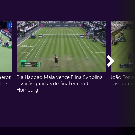
herot
Bia Haddad Maia vence Elina Svitolina
João Fons
ters
e vai às quartas de final em Bad
Eastbourn
Homburg