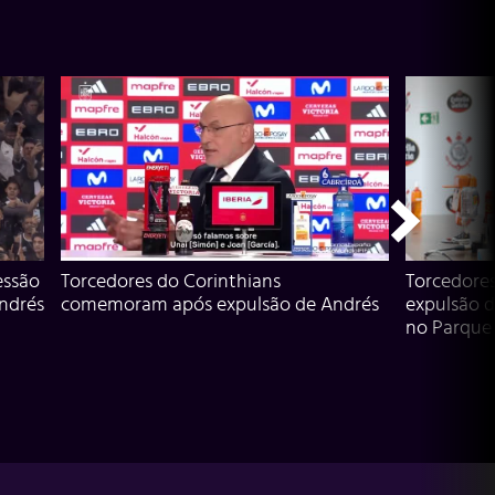
essão
Torcedores do Corinthians
Torcedore
Andrés
comemoram após expulsão de Andrés
expulsão d
no Parque