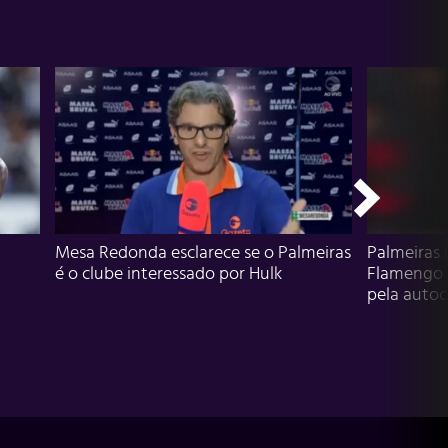
Mesa Redonda esclarece se o Palmeiras
Palmeiras 
é o clube interessado por Hulk
Flamengo 
pela autocr