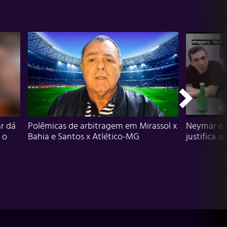
r dá
Polêmicas de arbitragem em Mirassol x
Neymar é 
 o
Bahia e Santos x Atlético-MG
justifica a