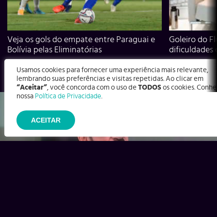
Veja os gols do empate entre Paraguai e
Goleiro do Fl
Bolívia pelas Eliminatórias
dificuldades
Usamos cookies para fornecer uma experiência mais relevante,
lembrando suas preferências e visitas repetidas. Ao clicar em
“Aceitar”
, você concorda com o uso de
TODOS
os cookies. Conhe
nossa
Política de Privacidade
.
ACEITAR
Ex-Corinthians, Zenon e Bernardo dizem o que time precisa