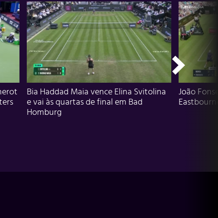
herot
Bia Haddad Maia vence Elina Svitolina
João Fons
ters
e vai às quartas de final em Bad
Eastbourn
Homburg