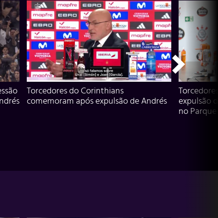
essão
Torcedores do Corinthians
Torcedore
Andrés
comemoram após expulsão de Andrés
expulsão d
no Parque