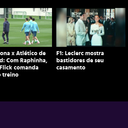
ona x Atlético de
F1: Leclerc mostra
d: Com Raphinha,
bastidores de seu
 Flick comanda
casamento
 treino