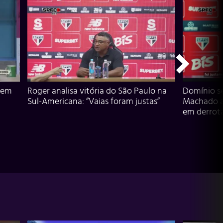
 em
Roger analisa vitória do São Paulo na
Domínio s
Sul-Americana: “Vaias foram justas”
Machado an
em derrota