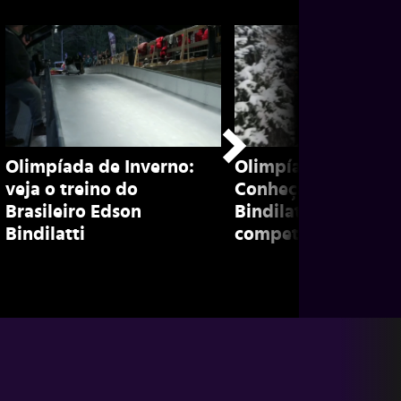
Olimpíada de Inverno:
Olimpíada de inver
veja o treino do
Conheça Edson
Brasileiro Edson
Bindilatti, brasileir
Bindilatti
competidor de bob