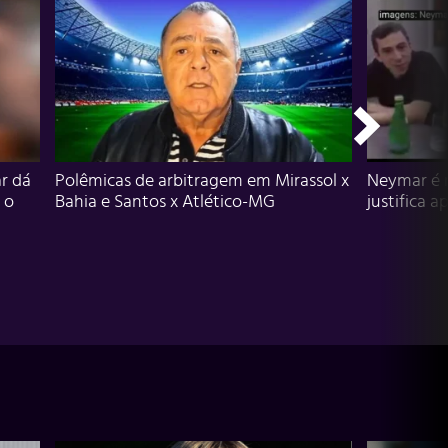
r dá
Polêmicas de arbitragem em Mirassol x
Neymar é 
 o
Bahia e Santos x Atlético-MG
justifica a