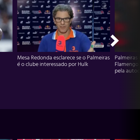
Mesa Redonda esclarece se o Palmeiras
Palmeiras 
é o clube interessado por Hulk
Flamengo 
pela autocr