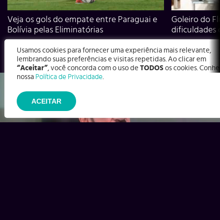
Veja os gols do empate entre Paraguai e
Goleiro do Fl
Bolívia pelas Eliminatórias
dificuldades
Usamos cookies para fornecer uma experiência mais relevante,
lembrando suas preferências e visitas repetidas. Ao clicar em
“Aceitar”
, você concorda com o uso de
TODOS
os cookies. Conhe
nossa
Política de Privacidade
.
ACEITAR
Ex-Corinthians, Zenon e Bernardo dizem o que time precisa
para virar contra o Inter