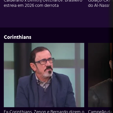
Calderano x Dimitrij Ovtcharov: brasileiro
Golaço! CR7 
estreia em 2026 com derrota
do Al-Nassr
Corinthians
Ex-Corinthians, Zenon e Bernardo dizem o
Campeão da L