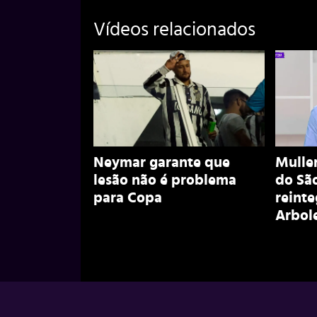
Vídeos relacionados
Neymar garante que
Muller
lesão não é problema
do São
para Copa
reint
Arbol