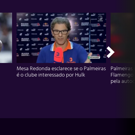
Mesa Redonda esclarece se o Palmeiras
Palmeiras 
é o clube interessado por Hulk
Flamengo 
pela autocr