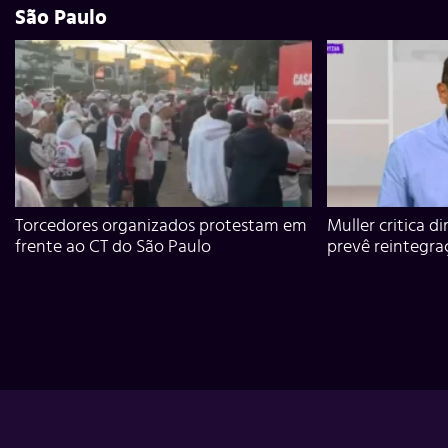
São Paulo
Torcedores organizados protestam em
Muller critica d
frente ao CT do São Paulo
prevê reintegra