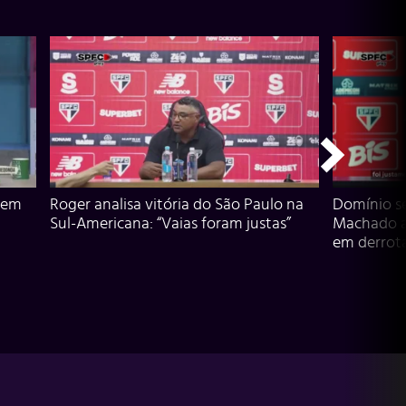
 em
Roger analisa vitória do São Paulo na
Domínio s
Sul-Americana: “Vaias foram justas”
Machado an
em derrota