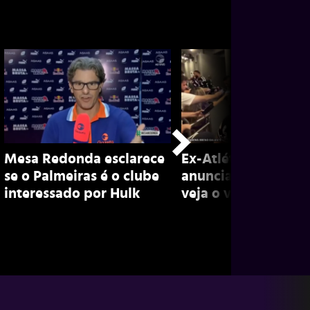
Mesa Redonda esclarece
Ex-Atlético, Marian
se o Palmeiras é o clube
anuncia aposentado
interessado por Hulk
veja o vídeo