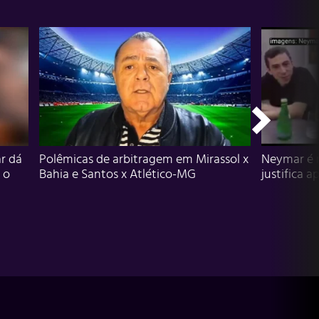
r dá
Polêmicas de arbitragem em Mirassol x
Neymar é 
 o
Bahia e Santos x Atlético-MG
justifica a