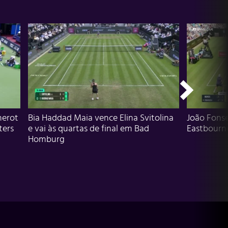
herot
Bia Haddad Maia vence Elina Svitolina
João Fons
ters
e vai às quartas de final em Bad
Eastbourn
Homburg