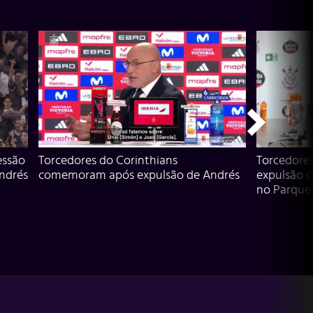
essão
Torcedores do Corinthians
Torcedore
Andrés
comemoram após expulsão de Andrés
expulsão d
no Parque