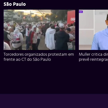
São Paulo
Torcedores organizados protestam em
Muller critica d
frente ao CT do São Paulo
prevê reintegra