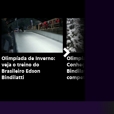
Olimpíada de Inverno:
Olimpíada de inver
veja o treino do
Conheça Edson
Brasileiro Edson
Bindilatti, brasileir
Bindilatti
competidor de bob