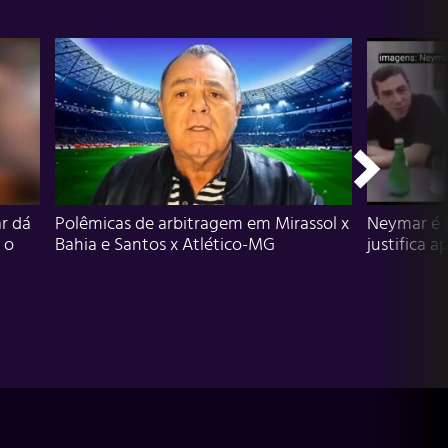
r dá
Polêmicas de arbitragem em Mirassol x
Neymar é 
 o
Bahia e Santos x Atlético-MG
justifica a