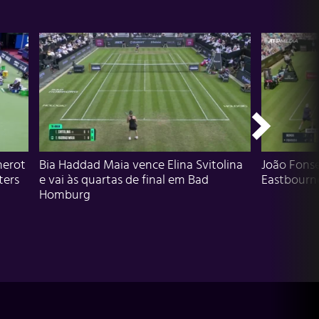
herot
Bia Haddad Maia vence Elina Svitolina
João Fons
ters
e vai às quartas de final em Bad
Eastbourn
Homburg