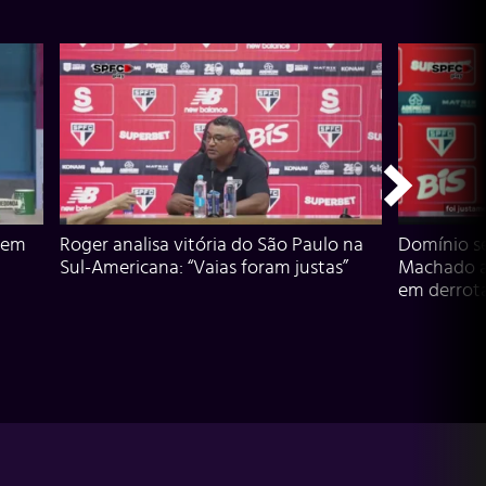
 em
Roger analisa vitória do São Paulo na
Domínio s
Sul-Americana: “Vaias foram justas”
Machado an
em derrota