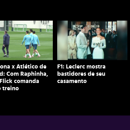
ona x Atlético de
F1: Leclerc mostra
d: Com Raphinha,
bastidores de seu
 Flick comanda
casamento
 treino