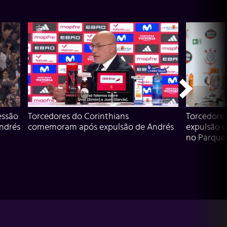
essão
Torcedores do Corinthians
Torcedore
Andrés
comemoram após expulsão de Andrés
expulsão d
no Parque