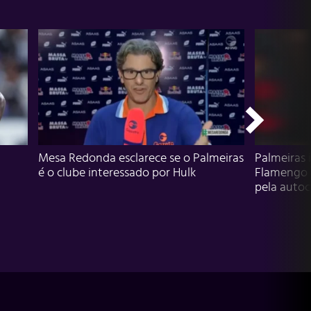
Mesa Redonda esclarece se o Palmeiras
Palmeiras 
é o clube interessado por Hulk
Flamengo 
pela autocr