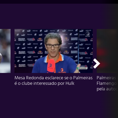
Mesa Redonda esclarece se o Palmeiras
Palmeiras 
é o clube interessado por Hulk
Flamengo 
pela autocr