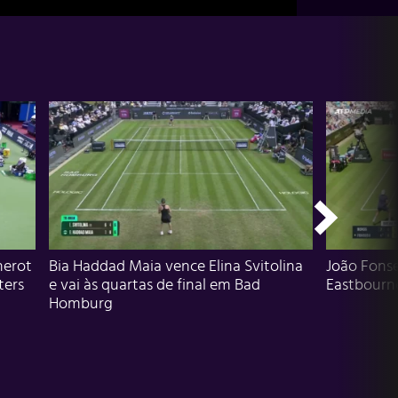
herot
Bia Haddad Maia vence Elina Svitolina
João Fons
ters
e vai às quartas de final em Bad
Eastbourn
Homburg