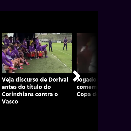
Veja discurso de Dorival
Jogadores do Corin
antes do título do
comemoram título 
Corinthians contra o
Copa do Brasil; con
Vasco