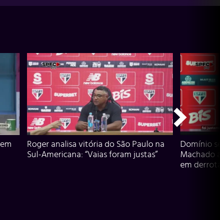
 em
Roger analisa vitória do São Paulo na
Domínio s
Sul-Americana: “Vaias foram justas”
Machado an
em derrota