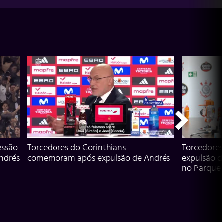
essão
Torcedores do Corinthians
Torcedore
Andrés
comemoram após expulsão de Andrés
expulsão d
no Parque