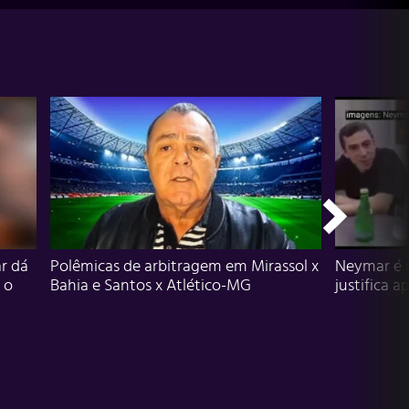
r dá
Polêmicas de arbitragem em Mirassol x
Neymar é 
 o
Bahia e Santos x Atlético-MG
justifica a