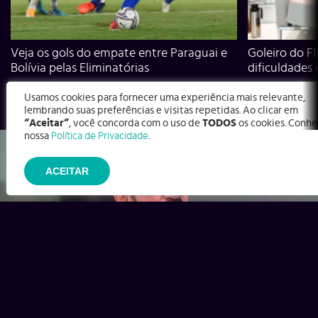
Veja os gols do empate entre Paraguai e
Goleiro do Fl
Bolívia pelas Eliminatórias
dificuldades
Usamos cookies para fornecer uma experiência mais relevante,
lembrando suas preferências e visitas repetidas. Ao clicar em
“Aceitar”
, você concorda com o uso de
TODOS
os cookies. Conhe
nossa
Política de Privacidade
.
ACEITAR
Ex-Corinthians, Zenon e Bernardo dizem o que time precisa
para virar contra o Inter