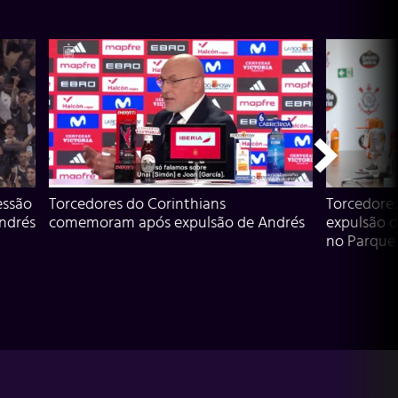
essão
Torcedores do Corinthians
Torcedore
Andrés
comemoram após expulsão de Andrés
expulsão d
no Parque