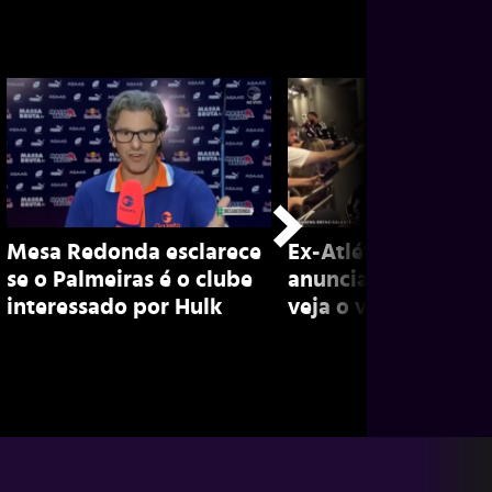
Mesa Redonda esclarece
Ex-Atlético, Marian
se o Palmeiras é o clube
anuncia aposentado
interessado por Hulk
veja o vídeo