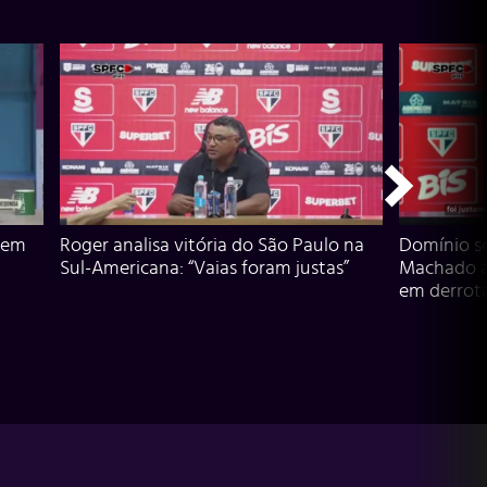
 em
Roger analisa vitória do São Paulo na
Domínio s
Sul-Americana: “Vaias foram justas”
Machado an
em derrota