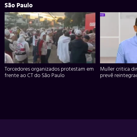
São Paulo
Torcedores organizados protestam em
Muller critica d
frente ao CT do São Paulo
prevê reintegra