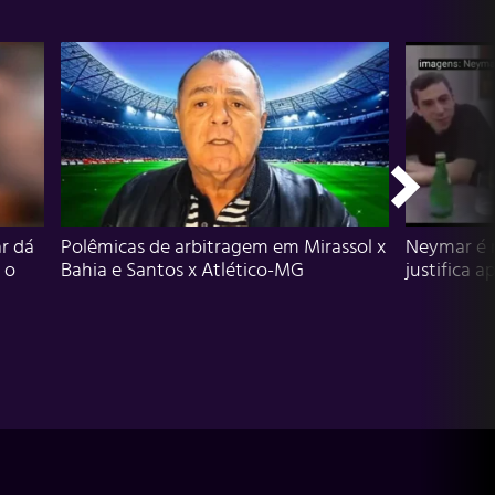
r dá
Polêmicas de arbitragem em Mirassol x
Neymar é 
 o
Bahia e Santos x Atlético-MG
justifica a