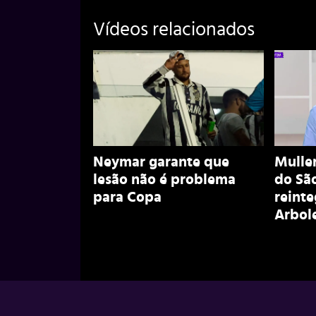
Vídeos relacionados
Neymar garante que
Muller
lesão não é problema
do São
para Copa
reint
Arbol