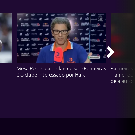
Mesa Redonda esclarece se o Palmeiras
Palmeiras 
é o clube interessado por Hulk
Flamengo 
pela autocr