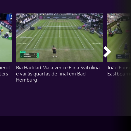
herot
Bia Haddad Maia vence Elina Svitolina
João Fons
ters
e vai às quartas de final em Bad
Eastbourn
Homburg