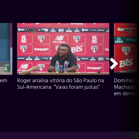
 em
Roger analisa vitória do São Paulo na
Domínio s
Sul-Americana: “Vaias foram justas”
Machado an
em derrota