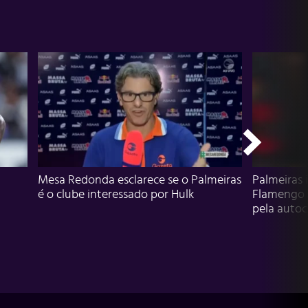
Mesa Redonda esclarece se o Palmeiras
Palmeiras 
é o clube interessado por Hulk
Flamengo 
pela autocr