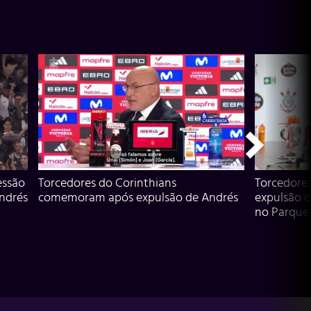
essão
Torcedores do Corinthians
Torcedore
Andrés
comemoram após expulsão de Andrés
expulsão d
no Parque