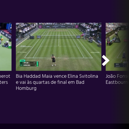
herot
Bia Haddad Maia vence Elina Svitolina
João Fons
ters
e vai às quartas de final em Bad
Eastbourn
Homburg