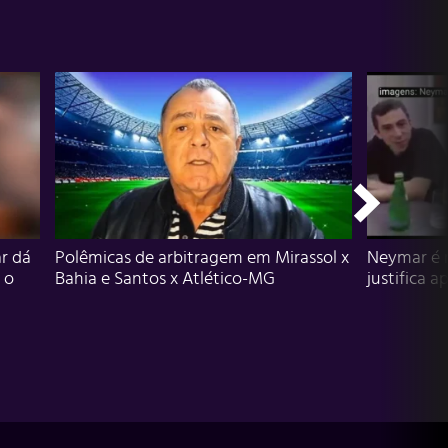
r dá
Polêmicas de arbitragem em Mirassol x
Neymar é 
 o
Bahia e Santos x Atlético-MG
justifica a