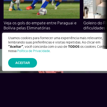
Veja os gols do empate entre Paraguai e
Goleiro do Fl
Bolívia pelas Eliminatórias
dificuldades
Usamos cookies para fornecer uma experiência mais relevante,
lembrando suas preferências e visitas repetidas. Ao clicar em
“Aceitar”
, você concorda com o uso de
TODOS
os cookies. Conhe
nossa
Política de Privacidade
.
ACEITAR
Ex-Corinthians, Zenon e Bernardo dizem o que time precisa