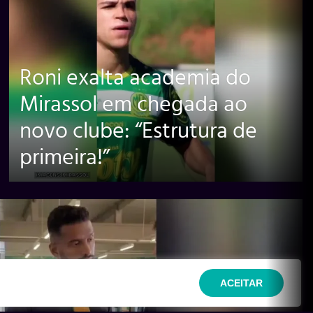
Roni exalta academia do
Mirassol em chegada ao
novo clube: “Estrutura de
primeira!”
ACEITAR