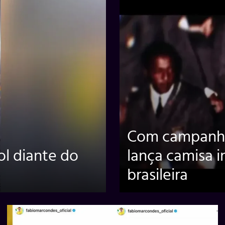
Com campanha i
ol diante do
lança camisa i
brasileira