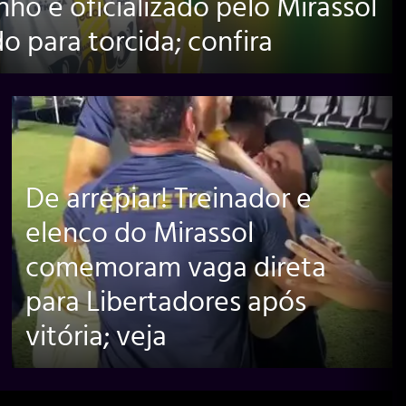
nho é oficializado pelo Mirassol
 para torcida; confira
De arrepiar! Treinador e
elenco do Mirassol
comemoram vaga direta
para Libertadores após
vitória; veja