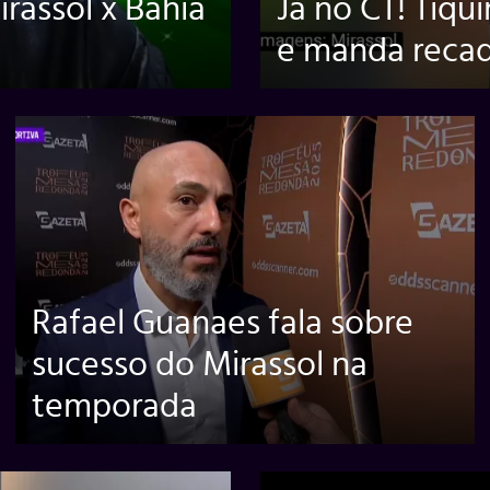
rassol x Bahia
Já no CT! Tiqui
e manda recado
Rafael Guanaes fala sobre
sucesso do Mirassol na
temporada