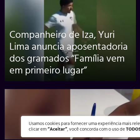
Companheiro de Iza, Yuri
Lima anuncia aposentadoria
dos gramados “Família vem
em primeiro lugar”
Usamos cookies para fornecer uma experiência mais rele
clicar em
“Aceitar”
, você concorda com o uso de
TODO