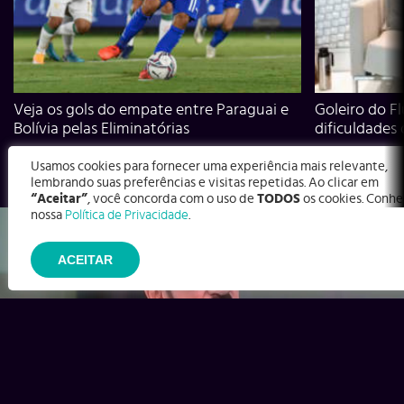
Veja os gols do empate entre Paraguai e
Goleiro do Fl
Bolívia pelas Eliminatórias
dificuldades
Usamos cookies para fornecer uma experiência mais relevante,
lembrando suas preferências e visitas repetidas. Ao clicar em
“Aceitar”
, você concorda com o uso de
TODOS
os cookies. Conhe
nossa
Política de Privacidade
.
ACEITAR