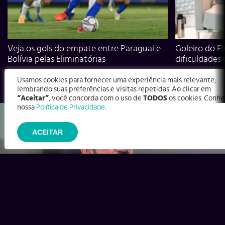
Veja os gols do empate entre Paraguai e
Goleiro do Fl
Bolívia pelas Eliminatórias
dificuldades
Usamos cookies para fornecer uma experiência mais relevante,
lembrando suas preferências e visitas repetidas. Ao clicar em
“Aceitar”
, você concorda com o uso de
TODOS
os cookies. Conhe
nossa
Política de Privacidade
.
ACEITAR
Ex-Corinthians, Zenon e Bernardo dizem o que time precisa