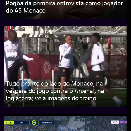
Pogba dá primeira entrevista como jogador
do AS Monaco
Tudo pronto do lado do Monaco, na
véspera do jogo contra o Arsenal, na
Inglaterra; veja imagens do treino