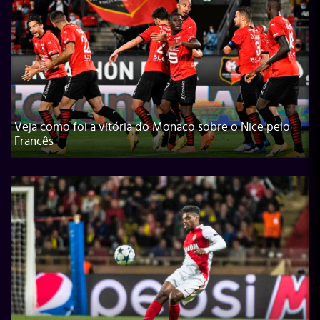
Veja como foi a vitória do Monaco sobre o Nice pelo
Francês