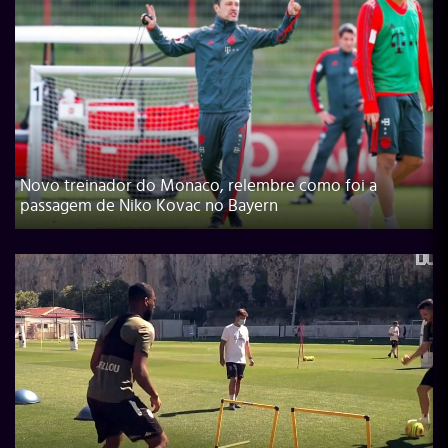
Novo treinador do Monaco, relembre como foi a
passagem de Niko Kovac no Bayern