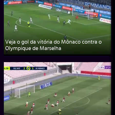
Veja o gol da vitória do Mônaco contra o
Olympique de Marselha