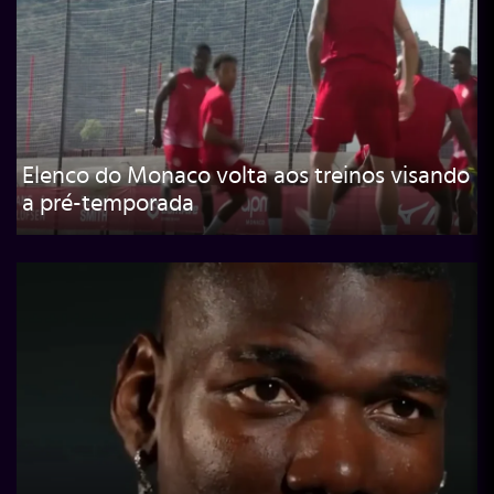
Elenco do Monaco volta aos treinos visando
a pré-temporada