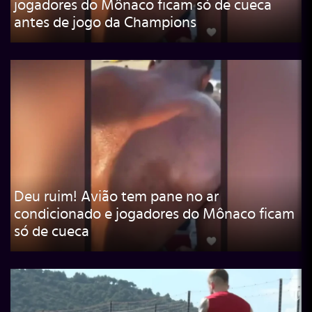
jogadores do Mônaco ficam só de cueca
antes de jogo da Champions
Deu ruim! Avião tem pane no ar
condicionado e jogadores do Mônaco ficam
só de cueca