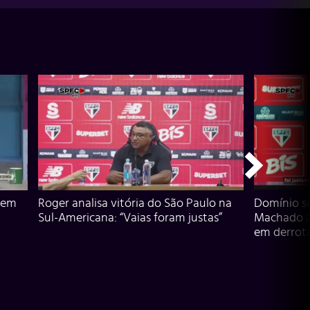
 em
Roger analisa vitória do São Paulo na
Domínio s
Sul-Americana: “Vaias foram justas”
Machado an
em derrota