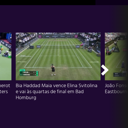
herot
Bia Haddad Maia vence Elina Svitolina
João Fons
ters
e vai às quartas de final em Bad
Eastbourn
Homburg