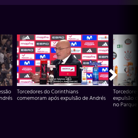
essão
Torcedores do Corinthians
Torcedore
Andrés
comemoram após expulsão de Andrés
expulsão d
no Parque