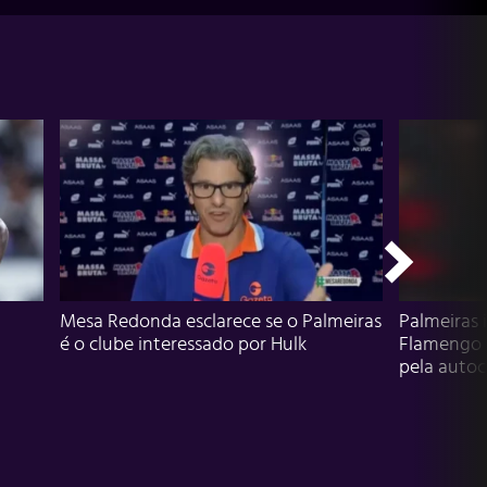
Mesa Redonda esclarece se o Palmeiras
Palmeiras 
é o clube interessado por Hulk
Flamengo 
pela autocr