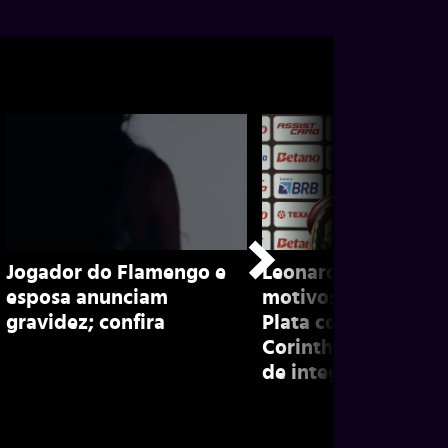
Jogador do Flamengo e
Leonardo Jardim de
esposa anunciam
motivos de não util
gravidez; confira
Plata contra o
Corinthians: “Dific
de integração”