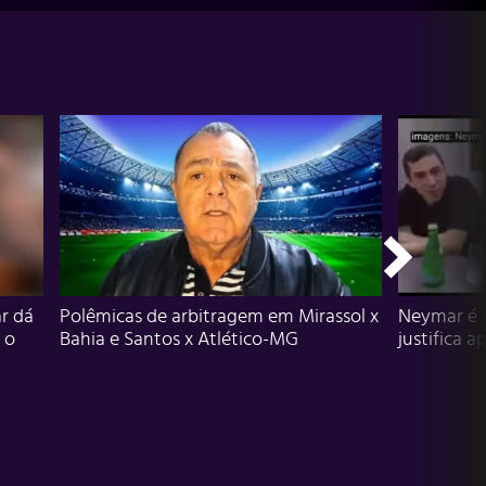
r dá
Polêmicas de arbitragem em Mirassol x
Neymar é 
 o
Bahia e Santos x Atlético-MG
justifica a