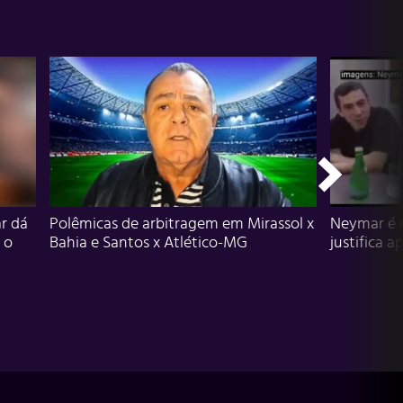
r dá
Polêmicas de arbitragem em Mirassol x
Neymar é 
 o
Bahia e Santos x Atlético-MG
justifica a