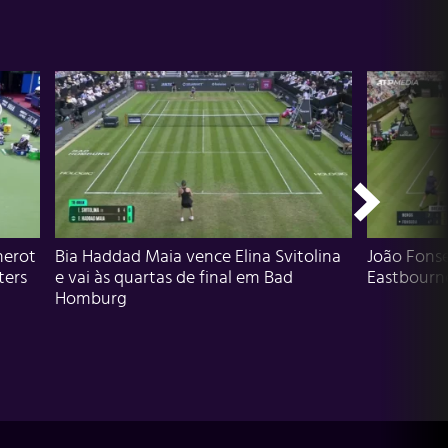
herot
Bia Haddad Maia vence Elina Svitolina
João Fons
ters
e vai às quartas de final em Bad
Eastbourn
Homburg