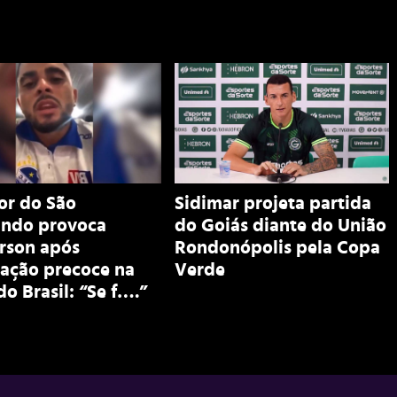
or do São
Sidimar projeta partida
ndo provoca
do Goiás diante do União
rson após
Rondonópolis pela Copa
nação precoce na
Verde
o Brasil: “Se f….”