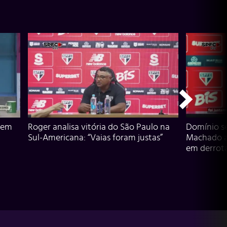
 em
Roger analisa vitória do São Paulo na
Domínio s
Sul-Americana: “Vaias foram justas”
Machado an
em derrota