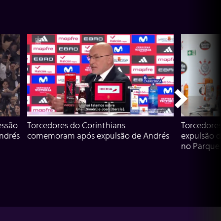
essão
Torcedores do Corinthians
Torcedore
Andrés
comemoram após expulsão de Andrés
expulsão d
no Parque