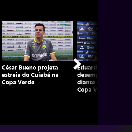
César Bueno projeta
Eduardo Baptista e
estreia do Cuiabá na
desempenho do R
Copa Verde
diante do Vila Nova
Copa Verde