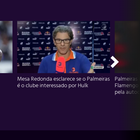
Mesa Redonda esclarece se o Palmeiras
Palmeiras 
é o clube interessado por Hulk
Flamengo 
pela autocr