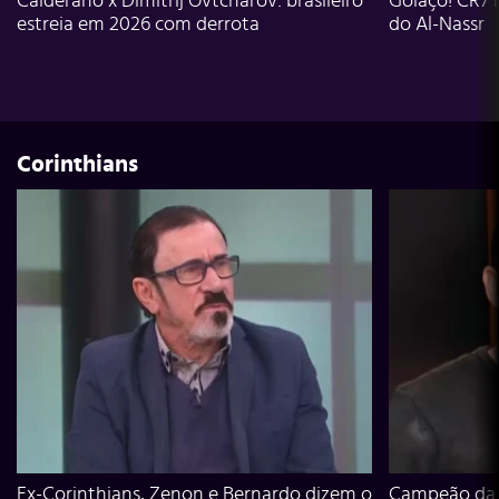
Calderano x Dimitrij Ovtcharov: brasileiro
Golaço! CR7 
estreia em 2026 com derrota
do Al-Nassr
Corinthians
Ex-Corinthians, Zenon e Bernardo dizem o
Campeão da L