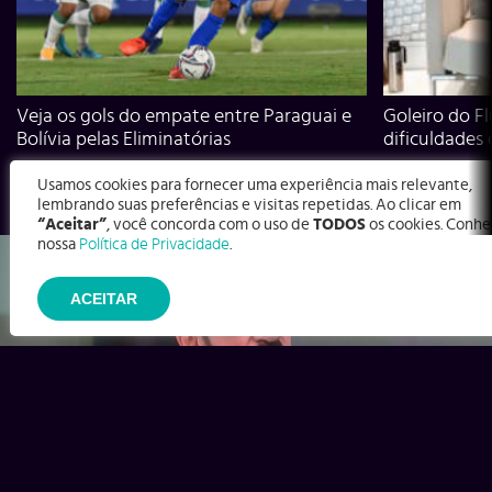
Veja os gols do empate entre Paraguai e
Goleiro do Fl
Bolívia pelas Eliminatórias
dificuldades
Usamos cookies para fornecer uma experiência mais relevante,
lembrando suas preferências e visitas repetidas. Ao clicar em
“Aceitar”
, você concorda com o uso de
TODOS
os cookies. Conhe
nossa
Política de Privacidade
.
ACEITAR