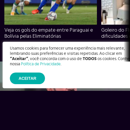
Veja os gols do empate entre Paraguai e
Goleiro do Fl
Bolívia pelas Eliminatórias
dificuldades
Usamos cookies para fornecer uma experiência mais relevante,
lembrando suas preferências e visitas repetidas. Ao clicar em
“Aceitar”
, você concorda com o uso de
TODOS
os cookies. Conhe
nossa
Política de Privacidade
.
ACEITAR