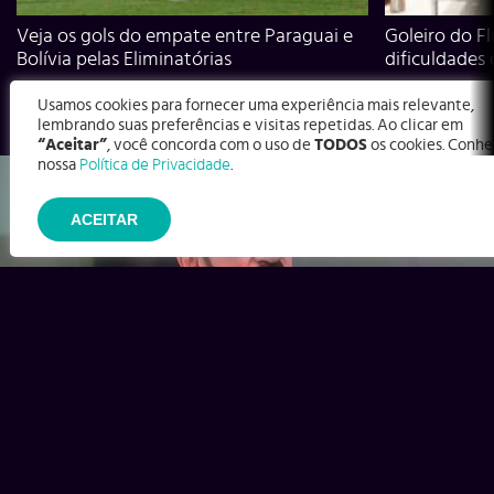
Veja os gols do empate entre Paraguai e
Goleiro do Fl
Bolívia pelas Eliminatórias
dificuldades
Usamos cookies para fornecer uma experiência mais relevante,
lembrando suas preferências e visitas repetidas. Ao clicar em
“Aceitar”
, você concorda com o uso de
TODOS
os cookies. Conhe
nossa
Política de Privacidade
.
ACEITAR
Ex-Corinthians, Zenon e Bernardo dizem o que time precisa
para virar contra o Inter