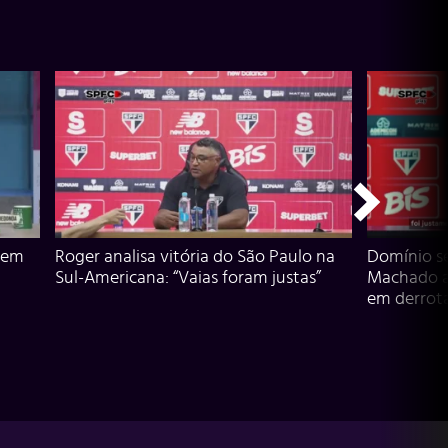
 em
Roger analisa vitória do São Paulo na
Domínio s
Sul-Americana: “Vaias foram justas”
Machado an
em derrota