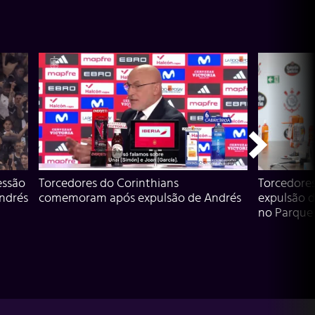
essão
Torcedores do Corinthians
Torcedore
Andrés
comemoram após expulsão de Andrés
expulsão d
no Parque