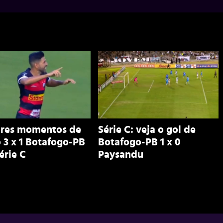
res momentos de
Série C: veja o gol de
 3 x 1 Botafogo-PB
Botafogo-PB 1 x 0
érie C
Paysandu