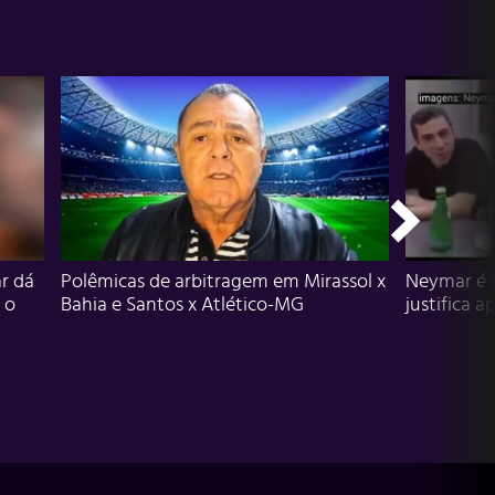
r dá
Polêmicas de arbitragem em Mirassol x
Neymar é 
 o
Bahia e Santos x Atlético-MG
justifica a