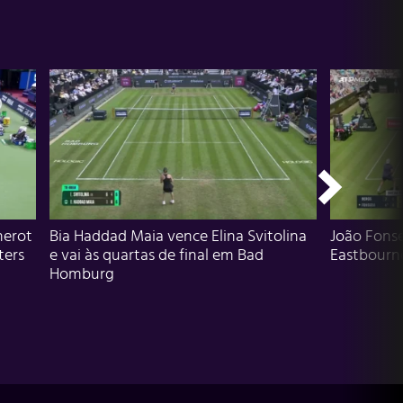
herot
Bia Haddad Maia vence Elina Svitolina
João Fons
ters
e vai às quartas de final em Bad
Eastbourn
Homburg