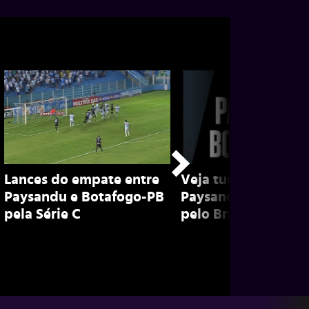
Lances do empate entre
Veja tudo sobre
Paysandu e Botafogo-PB
Paysandu x Botafo
pela Série C
pelo Brasileiro da S