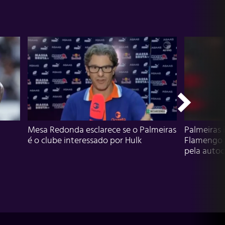
Mesa Redonda esclarece se o Palmeiras
Palmeiras 
é o clube interessado por Hulk
Flamengo 
pela autocr