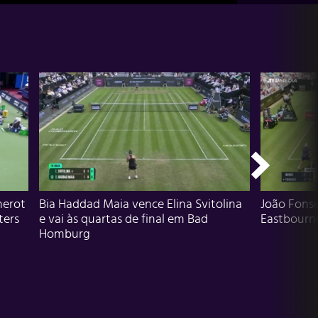
herot
Bia Haddad Maia vence Elina Svitolina
João Fons
ters
e vai às quartas de final em Bad
Eastbourn
Homburg