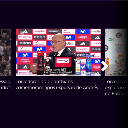
essão
Torcedores do Corinthians
Torcedore
Andrés
comemoram após expulsão de Andrés
expulsão d
no Parque