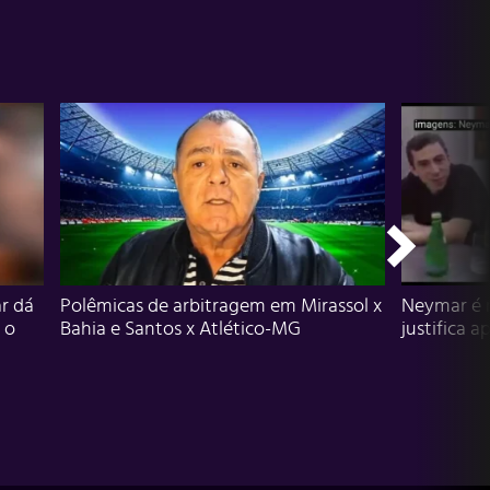
r dá
Polêmicas de arbitragem em Mirassol x
Neymar é 
 o
Bahia e Santos x Atlético-MG
justifica a