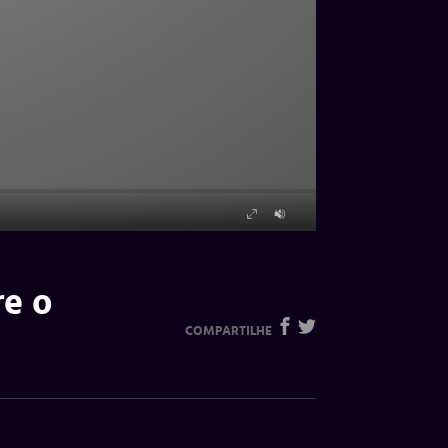
re o
COMPARTILHE