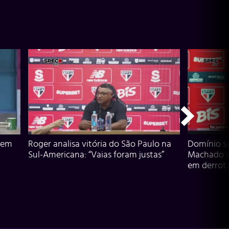
 em
Roger analisa vitória do São Paulo na
Domínio s
Sul-Americana: “Vaias foram justas”
Machado an
em derrota