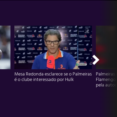
Mesa Redonda esclarece se o Palmeiras
Palmeiras 
é o clube interessado por Hulk
Flamengo 
pela autocr