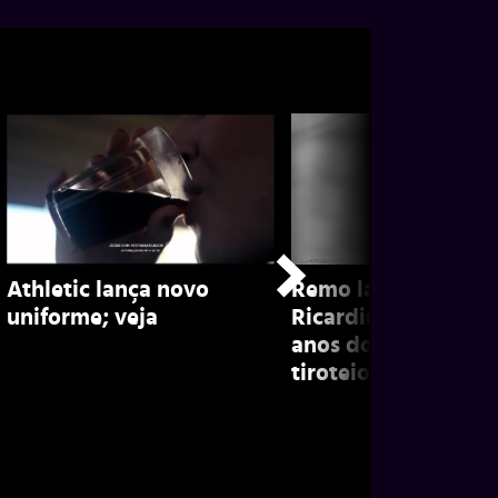
Athletic lança novo
Remo lamenta mort
uniforme; veja
Ricardinho, atleta 
anos do clube, em
tiroteio; confira!