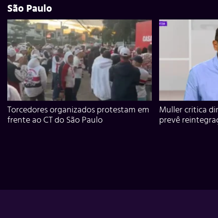
São Paulo
Torcedores organizados protestam em
Muller critica d
frente ao CT do São Paulo
prevê reintegra