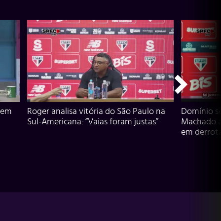
 em
Roger analisa vitória do São Paulo na
Domínio s
Sul-Americana: “Vaias foram justas”
Machado an
em derrota