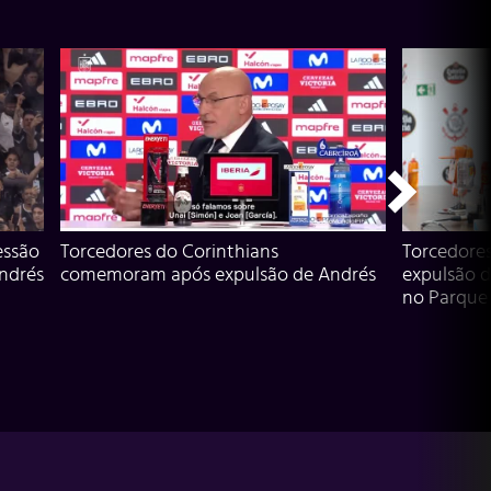
essão
Torcedores do Corinthians
Torcedore
Andrés
comemoram após expulsão de Andrés
expulsão d
no Parque