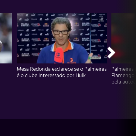
Mesa Redonda esclarece se o Palmeiras
Palmeiras 
é o clube interessado por Hulk
Flamengo 
pela autocr