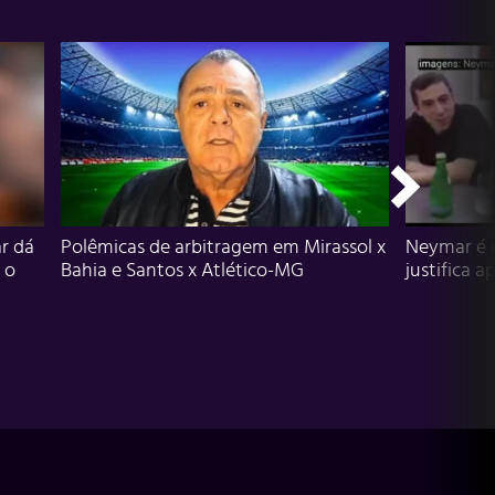
r dá
Polêmicas de arbitragem em Mirassol x
Neymar é 
 o
Bahia e Santos x Atlético-MG
justifica a