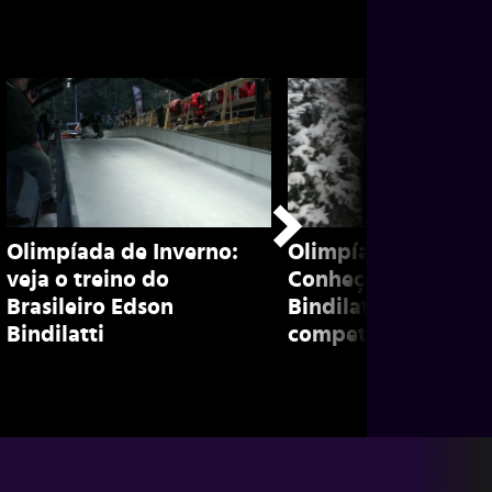
Olimpíada de Inverno:
Olimpíada de inver
veja o treino do
Conheça Edson
Brasileiro Edson
Bindilatti, brasileir
Bindilatti
competidor de bob