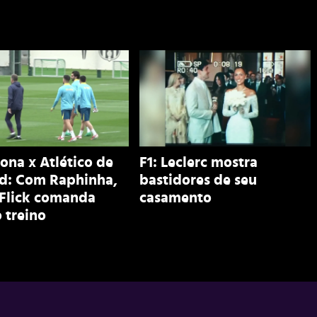
ona x Atlético de
F1: Leclerc mostra
d: Com Raphinha,
bastidores de seu
 Flick comanda
casamento
 treino