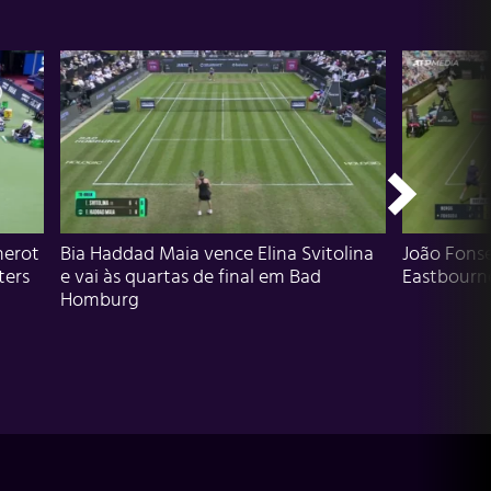
herot
Bia Haddad Maia vence Elina Svitolina
João Fons
ters
e vai às quartas de final em Bad
Eastbourn
Homburg