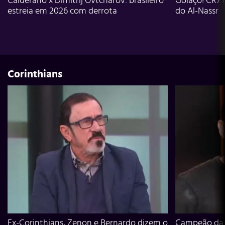
Calderano x Dimitrij Ovtcharov: brasileiro
Golaço! CR7 
estreia em 2026 com derrota
do Al-Nassr
Corinthians
Ex-Corinthians, Zenon e Bernardo dizem o
Campeão da L