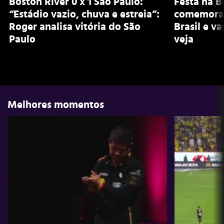
Boston River 0 x 1 São Paulo:
Festa na B
“Estádio vazio, chuva e estreia”:
comemoram
Roger analisa vitória do São
Brasil e v
Paulo
veja
Melhores momentos