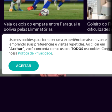
Veja os gols do empate entre Paraguai e
Goleiro do Fl
Bolívia pelas Eliminatórias
dificuldades
Usamos cookies para fornecer uma experiência mais relevante,
lembrando suas preferências e visitas repetidas. Ao clicar em
“Aceitar”
, você concorda com o uso de
TODOS
os cookies. Conhe
nossa
Política de Privacidade
.
ACEITAR
Ex-Corinthians, Zenon e Bernardo dizem o que time precisa