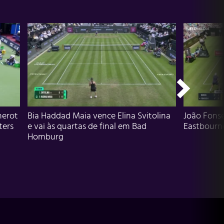
herot
Bia Haddad Maia vence Elina Svitolina
João Fons
ters
e vai às quartas de final em Bad
Eastbourn
Homburg