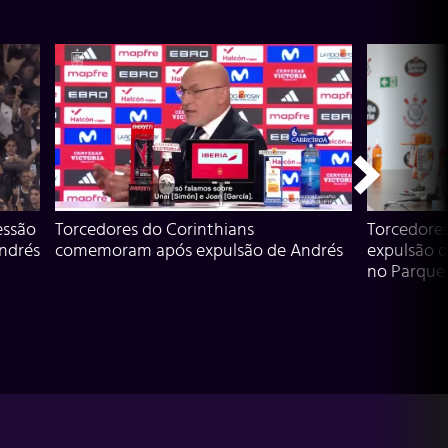
essão
Torcedores do Corinthians
Torcedore
Andrés
comemoram após expulsão de Andrés
expulsão d
no Parque