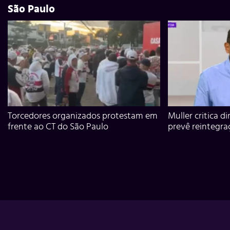
São Paulo
Torcedores organizados protestam em
Muller critica d
frente ao CT do São Paulo
prevê reintegra