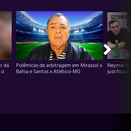
r dá
Polêmicas de arbitragem em Mirassol x
Neymar é 
 o
Bahia e Santos x Atlético-MG
justifica a