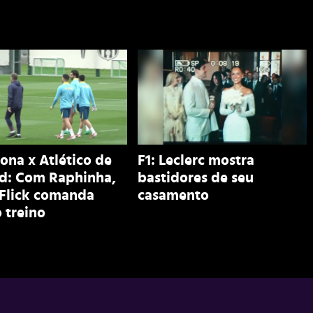
ona x Atlético de
F1: Leclerc mostra
d: Com Raphinha,
bastidores de seu
 Flick comanda
casamento
 treino