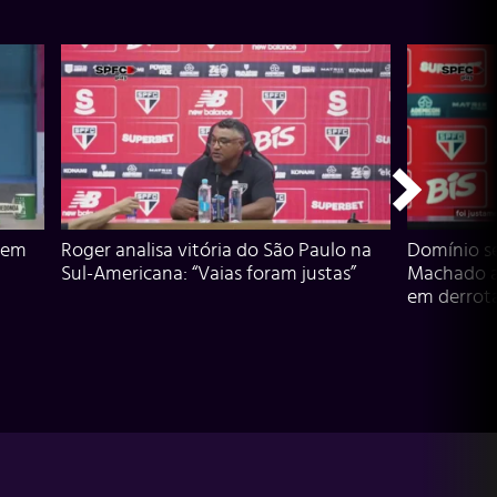
 em
Roger analisa vitória do São Paulo na
Domínio s
Sul-Americana: “Vaias foram justas”
Machado an
em derrota