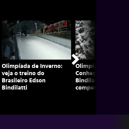
Olimpíada de Inverno:
Olimpíada de inver
veja o treino do
Conheça Edson
Brasileiro Edson
Bindilatti, brasileir
Bindilatti
competidor de bob