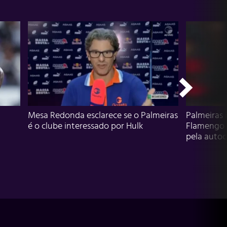
Mesa Redonda esclarece se o Palmeiras
Palmeiras 
é o clube interessado por Hulk
Flamengo 
pela autocr