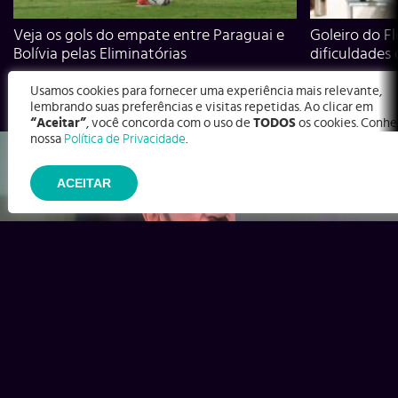
Veja os gols do empate entre Paraguai e
Goleiro do Fl
Bolívia pelas Eliminatórias
dificuldades
Usamos cookies para fornecer uma experiência mais relevante,
lembrando suas preferências e visitas repetidas. Ao clicar em
“Aceitar”
, você concorda com o uso de
TODOS
os cookies. Conhe
nossa
Política de Privacidade
.
ACEITAR
Ex-Corinthians, Zenon e Bernardo dizem o que time precisa
para virar contra o Inter