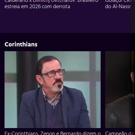
Calderano x Dimitrij Ovtcharov: brasileiro
Golaço! CR7 
estreia em 2026 com derrota
do Al-Nassr
Corinthians
Ex-Corinthians, Zenon e Bernardo dizem o
Campeão da L