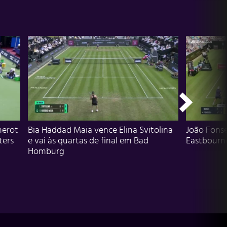
herot
Bia Haddad Maia vence Elina Svitolina
João Fons
ters
e vai às quartas de final em Bad
Eastbourn
Homburg