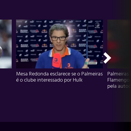
Mesa Redonda esclarece se o Palmeiras
Palmeiras 
é o clube interessado por Hulk
Flamengo 
pela autocr