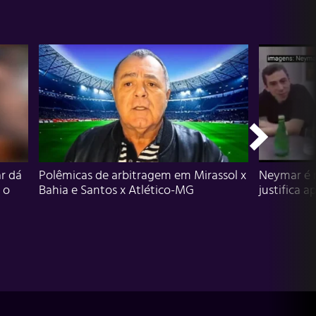
r dá
Polêmicas de arbitragem em Mirassol x
Neymar é 
 o
Bahia e Santos x Atlético-MG
justifica a