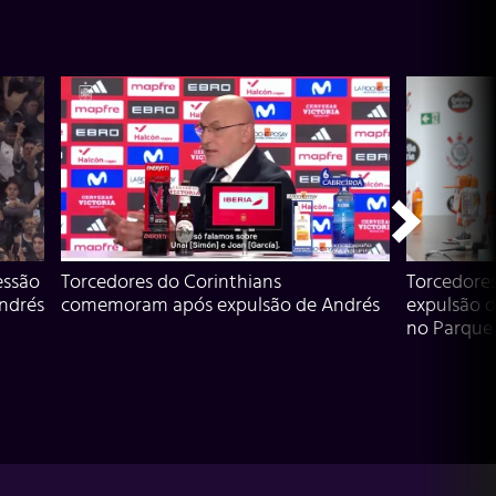
essão
Torcedores do Corinthians
Torcedore
Andrés
comemoram após expulsão de Andrés
expulsão d
no Parque