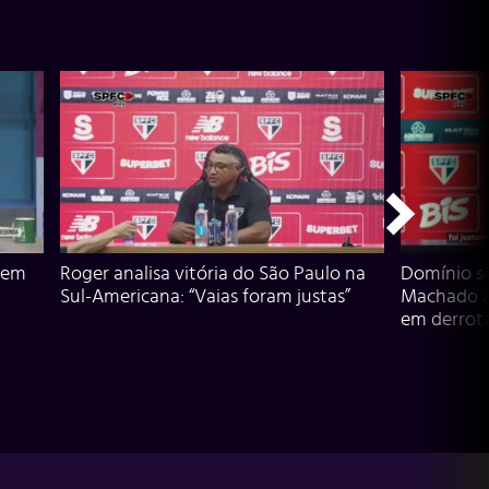
 em
Roger analisa vitória do São Paulo na
Domínio s
Sul-Americana: “Vaias foram justas”
Machado an
em derrota