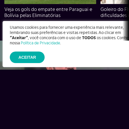
Veja os gols do empate entre Paraguai e
Goleiro do Fl
Bolívia pelas Eliminatórias
dificuldades
Usamos cookies para fornecer uma experiência mais relevante,
lembrando suas preferências e visitas repetidas. Ao clicar em
“Aceitar”
, você concorda com o uso de
TODOS
os cookies. Conhe
nossa
Política de Privacidade
.
ACEITAR
Ex-Corinthians, Zenon e Bernardo dizem o que time precisa
para virar contra o Inter