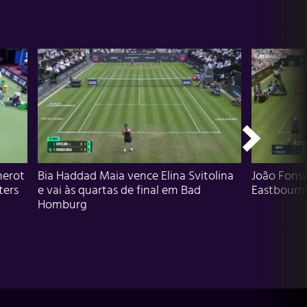
herot
Bia Haddad Maia vence Elina Svitolina
João Fons
ters
e vai às quartas de final em Bad
Eastbourn
Homburg