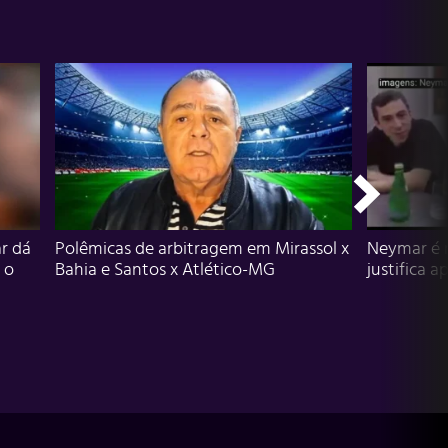
r dá
Polêmicas de arbitragem em Mirassol x
Neymar é 
 o
Bahia e Santos x Atlético-MG
justifica a