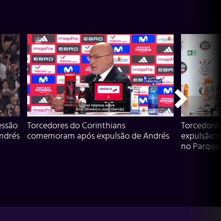
essão
Torcedores do Corinthians
Torcedore
Andrés
comemoram após expulsão de Andrés
expulsão d
no Parque