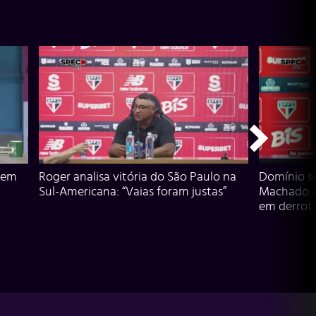
 em
Roger analisa vitória do São Paulo na
Domínio s
Sul-Americana: “Vaias foram justas”
Machado an
em derrota