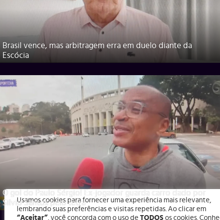
Brasil vence, mas arbitragem erra em duelo diante da
Escócia
O gol do Paulo Sérgio! Ex-jogador guarda carro dado por
Usamos cookies para fornecer uma experiência mais relevante,
Silvio Santos pelo tetra
lembrando suas preferências e visitas repetidas. Ao clicar em
“Aceitar”
, você concorda com o uso de
TODOS
os cookies. Conhe