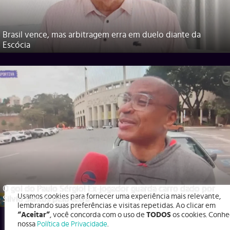
Brasil vence, mas arbitragem erra em duelo diante da
Escócia
O gol do Paulo Sérgio! Ex-jogador guarda carro dado por
Usamos cookies para fornecer uma experiência mais relevante,
Silvio Santos pelo tetra
lembrando suas preferências e visitas repetidas. Ao clicar em
“Aceitar”
, você concorda com o uso de
TODOS
os cookies. Conhe
nossa
Política de Privacidade
.