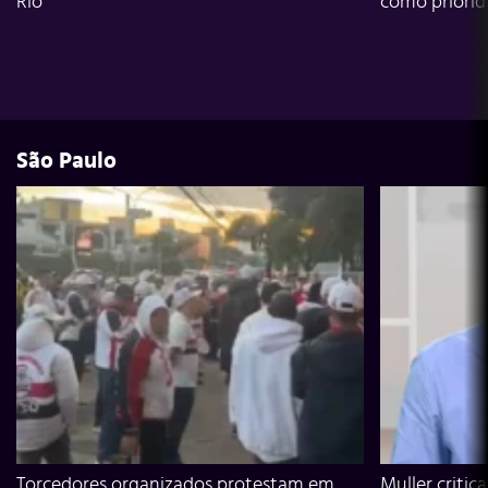
Rio
como priori
São Paulo
Torcedores organizados protestam em
Muller critic