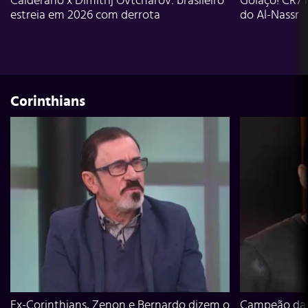
Calderano x Dimitrij Ovtcharov: brasileiro
Golaço! CR7 
estreia em 2026 com derrota
do Al-Nassr
Corinthians
Ex-Corinthians, Zenon e Bernardo dizem o
Campeão da L