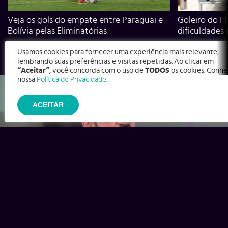
Veja os gols do empate entre Paraguai e
Goleiro do Fl
Bolívia pelas Eliminatórias
dificuldades
Usamos cookies para fornecer uma experiência mais relevante,
lembrando suas preferências e visitas repetidas. Ao clicar em
“Aceitar”
, você concorda com o uso de
TODOS
os cookies. Conhe
nossa
Política de Privacidade
.
ACEITAR
Ex-Corinthians, Zenon e Bernardo dizem o que time precisa
para virar contra o Inter