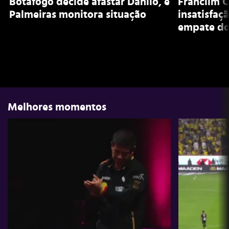
Botafogo decide afastar Danilo, e
Franclim C
Palmeiras monitora situação
insatisfaç
empate do
Melhores momentos