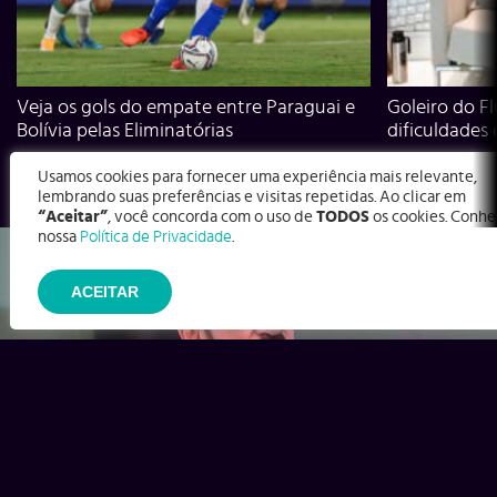
Veja os gols do empate entre Paraguai e
Goleiro do Fl
Bolívia pelas Eliminatórias
dificuldades
Usamos cookies para fornecer uma experiência mais relevante,
lembrando suas preferências e visitas repetidas. Ao clicar em
“Aceitar”
, você concorda com o uso de
TODOS
os cookies. Conhe
nossa
Política de Privacidade
.
ACEITAR
Ex-Corinthians, Zenon e Bernardo dizem o que time precisa