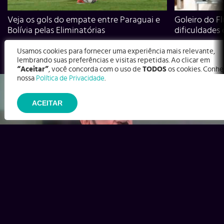
Veja os gols do empate entre Paraguai e
Goleiro do Fl
Bolívia pelas Eliminatórias
dificuldades
Usamos cookies para fornecer uma experiência mais relevante,
lembrando suas preferências e visitas repetidas. Ao clicar em
“Aceitar”
, você concorda com o uso de
TODOS
os cookies. Conhe
nossa
Política de Privacidade
.
ACEITAR
Ex-Corinthians, Zenon e Bernardo dizem o que time precisa
para virar contra o Inter