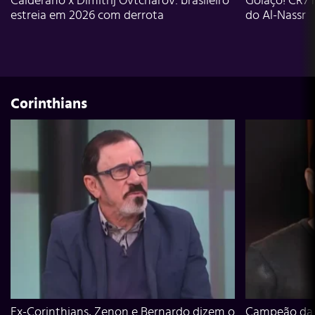
Calderano x Dimitrij Ovtcharov: brasileiro
Golaço! CR7 
estreia em 2026 com derrota
do Al-Nassr
Corinthians
Ex-Corinthians, Zenon e Bernardo dizem o
Campeão da L