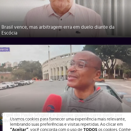
Brasil vence, mas arbitragem erra em duelo diante da
Escócia
O gol do Paulo Sérgio! Ex-jogador guarda carro dado por
Usamos cookies para fornecer uma experiência mais relevante,
Silvio Santos pelo tetra
lembrando suas preferências e visitas repetidas. Ao clicar em
“Aceitar”
, você concorda com o uso de
TODOS
os cookies. Conhe