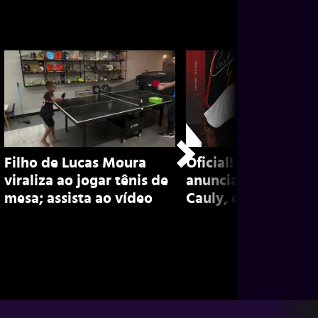
Filho de Lucas Moura
Oficial! São Paulo
viraliza ao jogar tênis de
anuncia contrataçã
mesa; assista ao vídeo
Cauly, confira