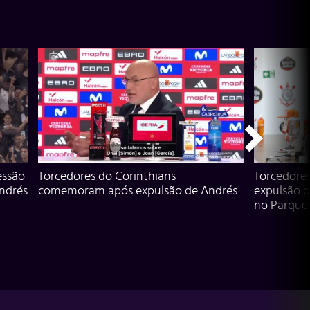
essão
Torcedores do Corinthians
Torcedore
Andrés
comemoram após expulsão de Andrés
expulsão d
no Parque