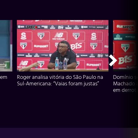
 em
Roger analisa vitória do São Paulo na
Domínio s
Sul-Americana: “Vaias foram justas”
Machado an
em derrota