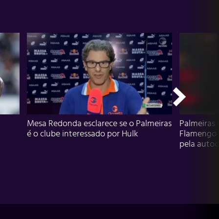
Mesa Redonda esclarece se o Palmeiras
Palmeiras 
é o clube interessado por Hulk
Flamengo 
pela autocr