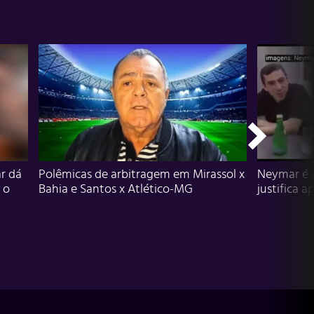
r dá
Polêmicas de arbitragem em Mirassol x
Neymar é 
 o
Bahia e Santos x Atlético-MG
justifica a