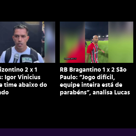
zontino 2 x 1
RB Bragantino 1 x 2 São
: Igor Vinicius
Paulo: “Jogo difícil,
e time abaixo do
equipe inteira está de
ado
parabéns”, analisa Lucas