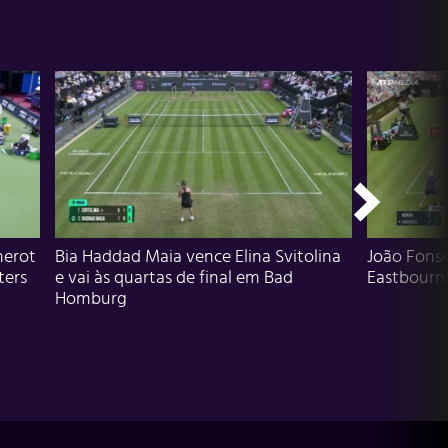
herot
Bia Haddad Maia vence Elina Svitolina
João Fons
ters
e vai às quartas de final em Bad
Eastbourn
Homburg