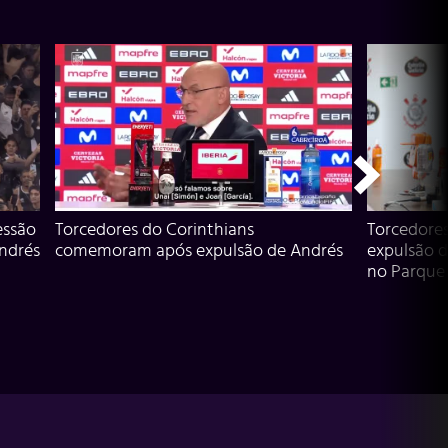
essão
Torcedores do Corinthians
Torcedore
Andrés
comemoram após expulsão de Andrés
expulsão d
no Parque